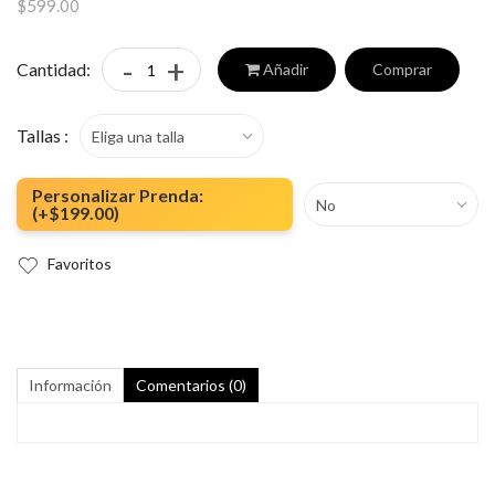
$599.00
-
+
Cantidad:
Añadir
Comprar
Tallas :
Eliga una talla
Personalizar Prenda:
No
(+$199.00)
Favoritos
Información
Comentarios (
0
)