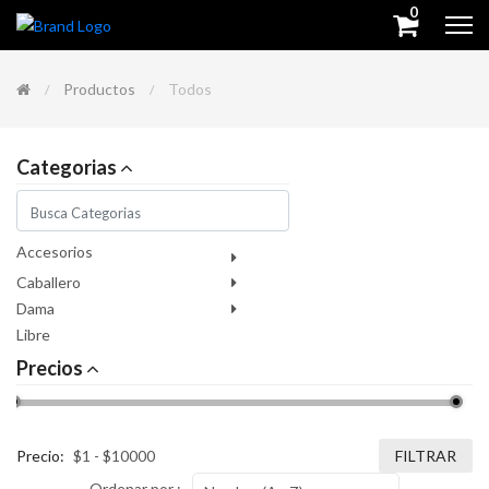
0
Productos
Todos
Categorias
Accesorios
Caballero
Dama
Libre
Precios
Precio:
FILTRAR
Ordenar por :