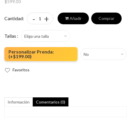
$599.00
-
+
Cantidad:
Añadir
Comprar
Tallas :
Eliga una talla
Personalizar Prenda:
No
(+$199.00)
Favoritos
Información
Comentarios (
0
)